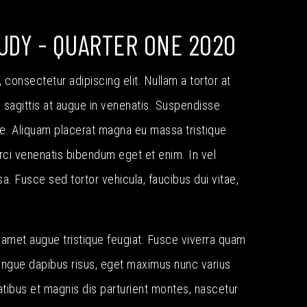
DY - QUARTER ONE 2020
consectetur adipiscing elit. Nullam a tortor at
m sagittis at augue in venenatis. Suspendisse
are. Aliquam placerat magna eu massa tristique
rci venenatis bibendum eget et enim. In vel
sa. Fusce sed tortor vehicula, faucibus dui vitae,
t amet augue tristique feugiat. Fusce viverra quam
congue dapibus risus, eget maximus nunc varius
atibus et magnis dis parturient montes, nascetur